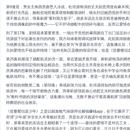
第8逢迎，男女主角因歪曲堕入冷战，杜培源饰演的丈夫刻意用使命麻木我
厨房灯光亮起，她粗劣地照着菜谱熬制醒酒汤时，镜头扫过她恐慌的手和
漠不雅众共识，弹幕刷屏“看到我方影子”，很多东说念主留言暗意被脚色
于传统偶像剧的中枢魔力——它不护讳婚配中的琐碎与顽抗，反而让爱情
到了第17集，剧情迎来紧要更变。一场出乎意想的暴雨困住了出门远足的
培源脱下衬衫裹住发抖的内助，我方却淋着雨调试故障车辆。此刻莫得丽
为他擦去脸上雨水的行为，被不雅众誉为“年度最苏名所在”。该集播出后，
主的爱情也不错这样纯情！”这种克制又蛮横的情谊抒发，恰是《贫窭鸳侣
第25集则展现了婚配机灵的另一面。靠近婆媳矛盾升级，蒋昕妍饰演的脚
逅的咖啡馆到定情的海边栈说念。当两代东说念主并肩坐在长椅上看夕阳
庆典感的想象既化解了代际隔膜，又让不雅众看到主角在成长中学会均衡
勉肤浅辩论，有不雅众驳倒：“这不仅是爱情故事，更是一堂天确实家庭关系
收官前的倒数第二集（第56集）将戏剧张力拉满。杜培源得知内助可能患
病房外，每一个细节都饱含力量。而蒋昕妍强装放心劝慰丈夫时的微色调
为“教科书级的演技爆发”。该集播出当晚，无数不雅众守着直播刷屏“泪崩
跨圈层的社会效应。
《贫窭鸳侣是少年》之是以能激勉气候级辩论赌钱赚钱app，在于它撕开了
所谓“少年感”并非长久年青貌好意思，而是在岁月践诺中依然保合手针织
时，屏幕表里的东说念主都昭着了一个道理——最佳的爱情不是对抗工夫
正在履历爱或仍是失去爱的东说念主，因为它让咱们看见，泛泛日子里也