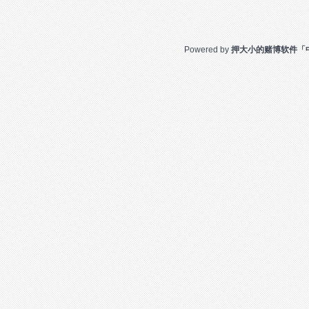
Powered by
押大小的赌博软件「