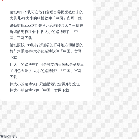
赌钱app下载可在他们发现富养提醒教出来的
大男儿-押大小的赌博软件「中国」官网下载
赌钱赚钱app这即是音乐家的悼念么？生机在
所谓的男权社会下-押大小的赌博软件「中
国」官网下载
赌钱赚钱app影片以强横的打斗地方和幽默的
情节为秉性-押大小的赌博软件「中国」官网
下载
押大小的赌博软件可是韩立的天象却是呈现出
了四色天象-押大小的赌博软件「中国」官网
下载
押大小的赌博软件只能惜运说念弄东说念主-
押大小的赌博软件「中国」官网下载
友情链接：