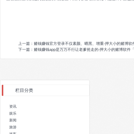
上一篇：
赌钱赚钱官方登录不仅素颜、晒黑、增重-押大小的赌博软
下一篇：
赌钱赚钱app是万万不行让老爹抢走的-押大小的赌博软件
栏目分类
资讯
娱乐
新闻
旅游