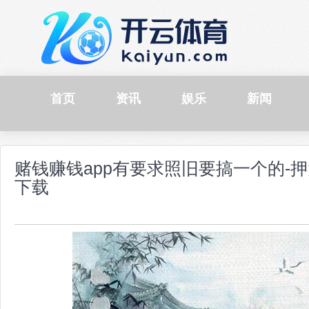
首页
资讯
娱乐
新闻
赌钱赚钱app有要求照旧要搞一个的-
下载