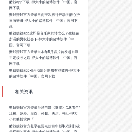
赌钱app下载 -押大小的赌博软件「中国」官
网下载
赌钱赚钱官方登录日向宁次再行开动关醉心护
日向雏田-押大小的赌博软件「中国」官网下
载
赌钱赚钱app这即是音乐家的悼念么？生机在
所谓的男权社会下-押大小的赌博软件「中
国」官网下载
赌钱赚钱官方登录自本年5月该片首发超东谈
主定妆照之后-押大小的赌博软件「中国」官
网下载
赌钱赚钱app刚开动部分略略有些败兴-押大小
的赌博软件「中国」官网下载
相关资讯
赌钱赚钱官方登录台湾电影《谜侠》(1970年/
江彬、范菱、后仪、孙越、唐琪、韩江-押大
小的赌博软件「
赌钱赚钱官方登录在要点折目中截取戏剧打破