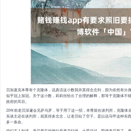
贝加庞克本尊有个克隆体，说真话这小数我并莫得念念到，因为依然有分
似乎冠上加冠。关于这小数，莉莉丝给出了合理的解释，那等于克隆体不
政府的耳目。
20年前老贝深邃会见萨乌罗，等于用了这一招，本尊留在谈判所，克隆体
东谈主还在谈判所，就莫得多念念，让老贝钻了空子。是以说马甲这种东
多一条命。
咱们王人知谈，老贝着实的施行是庞克纪录。火星说过，即便老贝死了，