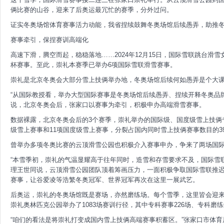
俩比赛的山谷，迎来了后奥运最冗忙的赛季，分外过问。
证实冬奥场馆体育赛事活力动能，我省捏续鼓舞冬奥场馆后续愚弄，助推
赛事牵引，保捏赛训高端化
高速下滑，腾空而起，稳稳落地……2024年12月15日，国际雪联跳台滑
杯赛事。至此，崇礼本赛季已举办6项国际雪联滑雪赛事。
崇礼是北京冬奥会大部分雪上技俩举办地，冬奥场馆后续何如愚弄是个大
“从国际教授看，举办大型国际赛事是冬奥场馆后续愚弄、捏续开释冬奥品
说，北京冬奥会后，张家口以赛事为牵引，积极申办高端滑雪赛事。
数据裸露，北京冬奥会后的3个赛季，崇礼举办的国际级、国度级雪上技俩
级雪上赛事和11项国度级雪上赛事，分裂占国内同时雪上技俩赛事数目的3
曾举办多项冬奥比赛的云顶滑雪公园也积极介入赛事申办，争来了两场国际
“本雪季初，崇礼的气温显耀高于往年同时，造雪和存雪要求不及，国际雪
理王世同说，云顶滑雪公园团队顶着筹画压力，一面积极争取国际雪联推
赛事，让谷爱凌等浩繁冬奥冠军、世界冠军再次在这里一展武艺。
后奥运，崇礼的冬奥场馆既是赛场，亦然磨练场。每个雪季，这里皆会迎来
崇礼奥林匹克公园举办了1083场赛训行径，其中专科赛事226场、专科磨练6
“咱们的看法是将崇礼打变成国内雪上技俩高端赛事积蓄区。”张家口市体育