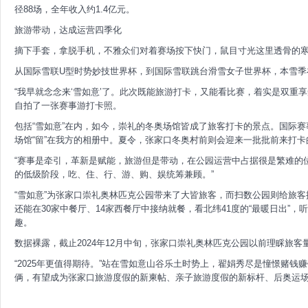
径88场，全年收入约1.4亿元。
旅游带动，达成运营四季化
摘下手套，拿脱手机，不雅众们对着赛场按下快门，鼠目寸光这里透骨的
从国际雪联U型时势妙技世界杯，到国际雪联跳台滑雪女子世界杯，本雪季
“我早就念念来‘雪如意’了。此次既能旅游打卡，又能看比赛，着实是双重享受。
自拍了一张赛事游打卡照。
包括“雪如意”在内，如今，崇礼的冬奥场馆皆成了旅客打卡的景点。国际
场馆“留”在我方的相册中。夏令，张家口冬奥村前则会迎来一批批前来打卡
“赛事是牵引，革新是赋能，旅游但是带动，在公园运营中占据很是繁难的位
的低级阶段，吃、住、行、游、购、娱统筹兼顾。”
“雪如意”为张家口崇礼奥林匹克公园带来了大皆旅客，而扫数公园则给旅
还能在30家中餐厅、14家西餐厅中接纳就餐，看北纬41度的“最暖日出”，
趣。
数据裸露，截止2024年12月中旬，张家口崇礼奥林匹克公园以前理睬旅客量13
“2025年更值得期待。”站在雪如意山谷乐土时势上，翟娟秀尽是憧憬赌钱赚钱
俩，有望成为张家口旅游度假的新柬帖、亲子旅游度假的新标杆、后奥运场