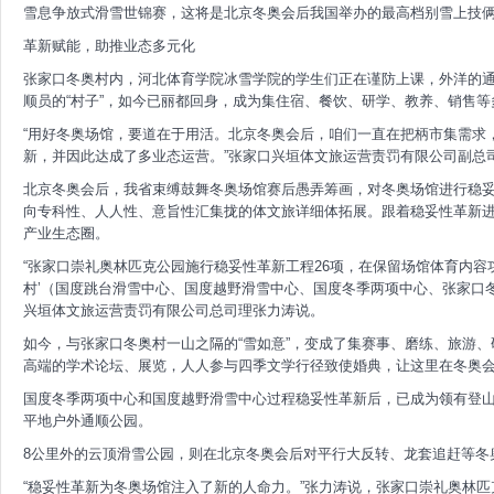
雪息争放式滑雪世锦赛，这将是北京冬奥会后我国举办的最高档别雪上技
革新赋能，助推业态多元化
张家口冬奥村内，河北体育学院冰雪学院的学生们正在谨防上课，外洋的
顺员的“村子”，如今已丽都回身，成为集住宿、餐饮、研学、教养、销售
“用好冬奥场馆，要道在于用活。北京冬奥会后，咱们一直在把柄市集需求
新，并因此达成了多业态运营。”张家口兴垣体文旅运营责罚有限公司副总
北京冬奥会后，我省束缚鼓舞冬奥场馆赛后愚弄筹画，对冬奥场馆进行稳
向专科性、人人性、意旨性汇集拢的体文旅详细体拓展。跟着稳妥性革新
产业生态圈。
“张家口崇礼奥林匹克公园施行稳妥性革新工程26项，在保留场馆体育内容
村’（国度跳台滑雪中心、国度越野滑雪中心、国度冬季两项中心、张家口冬奥
兴垣体文旅运营责罚有限公司总司理张力涛说。
如今，与张家口冬奥村一山之隔的“雪如意”，变成了集赛事、磨练、旅游
高端的学术论坛、展览，人人参与四季文学行径致使婚典，让这里在冬奥
国度冬季两项中心和国度越野滑雪中心过程稳妥性革新后，已成为领有登
平地户外通顺公园。
8公里外的云顶滑雪公园，则在北京冬奥会后对平行大反转、龙套追赶等冬
“稳妥性革新为冬奥场馆注入了新的人命力。”张力涛说，张家口崇礼奥林匹克