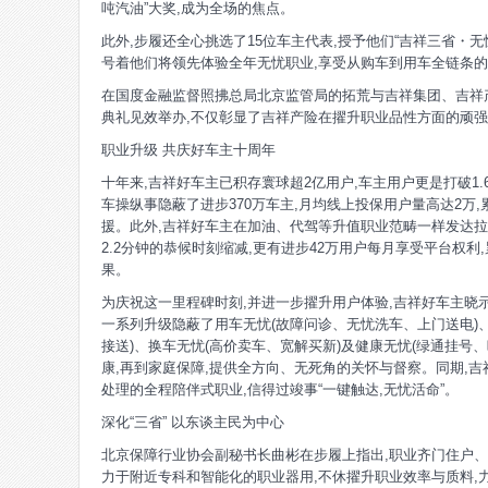
吨汽油”大奖,成为全场的焦点。
此外,步履还全心挑选了15位车主代表,授予他们“吉祥三省・
号着他们将领先体验全年无忧职业,享受从购车到用车全链条
在国度金融监督照拂总局北京监管局的拓荒与吉祥集团、吉祥
典礼见效举办,不仅彰显了吉祥产险在擢升职业品性方面的顽
职业升级 共庆好车主十周年
十年来,吉祥好车主已积存寰球超2亿用户,车主用户更是打破1.
车操纵事隐蔽了进步370万车主,月均线上投保用户量高达2万,
援。此外,吉祥好车主在加油、代驾等升值职业范畴一样发达拉风,
2.2分钟的恭候时刻缩减,更有进步42万用户每月享受平台权利,
果。
为庆祝这一里程碑时刻,并进一步擢升用户体验,吉祥好车主晓
一系列升级隐蔽了用车无忧(故障问诊、无忧洗车、上门送电)
接送)、换车无忧(高价卖车、宽解买新)及健康无忧(绿通挂号
康,再到家庭保障,提供全方向、无死角的关怀与督察。同期,吉
处理的全程陪伴式职业,信得过竣事“一键触达,无忧活命”。
深化“三省” 以东谈主民为中心
北京保障行业协会副秘书长曲彬在步履上指出,职业齐门住户
力于附近专科和智能化的职业器用,不休擢升职业效率与质料,