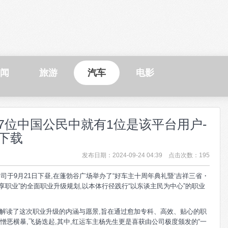
闻
旅游
汽车
电影
7位中国公民中就有1位是该平台用户-
下载
发布日期：2024-09-24 04:39 点击次数：195
司于9月21日下昼,在蓬勃谷广场举办了“好车主十周年典礼暨‘吉祥三省・
项尊享职业”的全面职业升级规划,以本体行径践行“以东谈主民为中心”的职业
枢,解读了这次职业升级的内涵与愿景,旨在通过愈加专科、高效、贴心的职
憎恶横暴,飞扬迭起,其中,红运车主杨先生更是喜获由公司极度颁发的“一