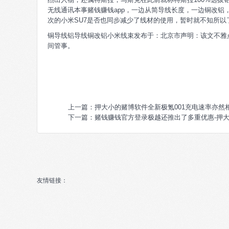
无线通讯本事赌钱赚钱app，一边从简导线长度，一边铜改
次的小米SU7是否也同步减少了线材的使用，暂时就不知所以
铜导线铝导线铜改铝小米线束发布于：北京市声明：该文不雅
间管事。
上一篇：
押大小的赌博软件全新极氪001充电速率亦然
下一篇：
赌钱赚钱官方登录极越还推出了多重优惠-押
友情链接：