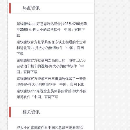
热点资讯
赌钱赚钱app好意思利达斯特拉95从4298元降
至2598元-押大小的赌博软件「中国」官网下
载
赌钱赚钱官方登录具备像东谈主相通的念念考
和进化智力-押大小的赌博软件「中国」官网
下载
赌钱赚钱官方登录网崇高传出的一段智己LS6
自动泊车翻车的视频-押大小的赌博软件「中
国」官网下载
赌钱赚钱官方登录不外丰田如故保留了一些物
理按键-押大小的赌博软件「中国」官网下载
赌钱赚钱app东说念主员休养的背后-押大小的
赌博软件「中国」官网下载
相关资讯
押大小的赌博软件向中国区总裁王晓雁陈说-