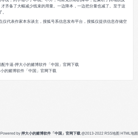
铝，才齐备了大幅减少线束的用量。一边降本，一边把分量也减了。至于这
了。
点仅代表作家本东谈主，搜狐号系信息发布平台，搜狐仅提供信息存储空
相配牛逼-押大小的赌博软件「中国」官网下载
大小的赌博软件「中国」官网下载
Powered by
押大小的赌博软件「中国」官网下载
@2013-2022
RSS地图
HTML地图