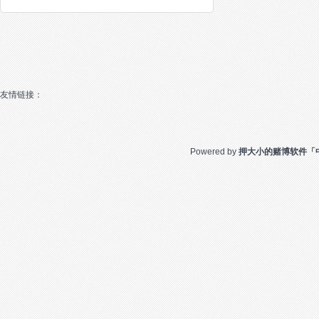
友情链接：
Powered by
押大小的赌博软件「