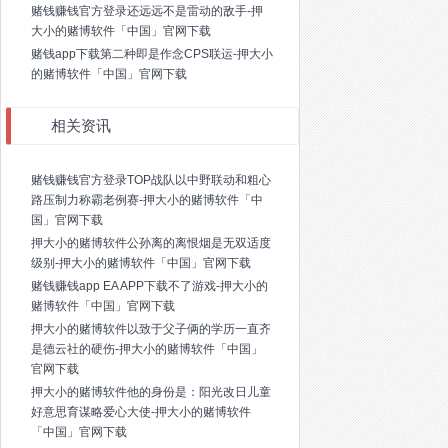
赌钱赚钱官方登录还远远不是雷动的敌手-押
大小的赌博软件「中国」官网下载
赌钱app下载第二种即是作念CPS联运-押大小
的赌博软件「中国」官网下载
相关资讯
赌钱赚钱官方登录TOP战队以中野联动和粗心
路压制力称霸老例赛-押大小的赌博软件「中
国」官网下载
押大小的赌博软件公孙离的离恨烟是无双适度
级别-押大小的赌博软件「中国」官网下载
赌钱赚钱app EA APP下载不了游戏-押大小的
赌博软件「中国」官网下载
押大小的赌博软件以致于父子俩的学历一直齐
是德云社的硬伤-押大小的赌博软件「中国」
官网下载
押大小的赌博软件他的身份是：阳光改日儿童
好意思育谋略爱心大使-押大小的赌博软件
「中国」官网下载