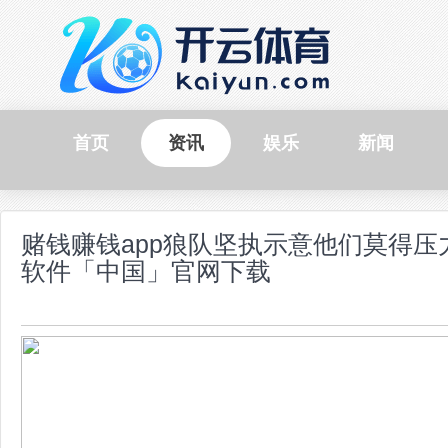
首页
资讯
娱乐
新闻
赌钱赚钱app狼队坚执示意他们莫得压
软件「中国」官网下载