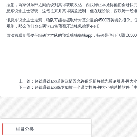
据悉，两家俱乐部之间的谈判莫得获取发达，西汉姆正本觉得他们会赶快完
息东说念主士强调，这笔往来并莫得满盈抵制，但在现阶段，西汉姆一经
讯息东说念主士走漏，狼队可能会摄取针对基尔曼的4500万英镑的报价
规则，那么他们也会研讨出售葡萄牙边锋佩德罗-内托
西汉姆联则需要仔细研讨本队的预算赌钱赚钱app，特殊是他们但愿以850
上一篇：
赌钱赚钱app若财政情景允许俱乐部将优先辩论引进-押大
下一篇：
赌钱赚钱app保罗如故一个谨防悍将-押大小的赌博软件「
栏目分类