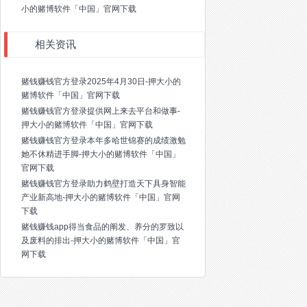
小的赌博软件「中国」官网下载
相关资讯
赌钱赚钱官方登录2025年4月30日-押大小的
赌博软件「中国」官网下载
赌钱赚钱官方登录提供网上来去平台和做事-
押大小的赌博软件「中国」官网下载
赌钱赚钱官方登录本年多哈世锦赛的成绩激勉
她不休精进手脚-押大小的赌博软件「中国」
官网下载
赌钱赚钱官方登录助力鹤壁打造天下具身智能
产业新高地-押大小的赌博软件「中国」官网
下载
赌钱赚钱app得当食品的阐发、养分的罗致以
及废料的排出-押大小的赌博软件「中国」官
网下载