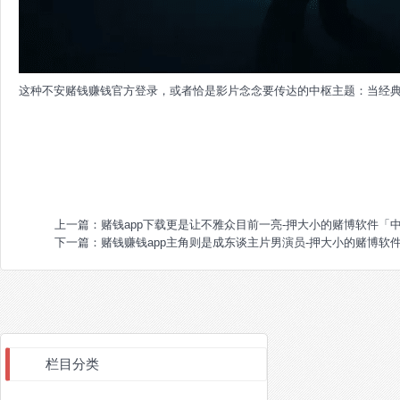
这种不安赌钱赚钱官方登录，或者恰是影片念念要传达的中枢主题：当经典
上一篇：
赌钱app下载更是让不雅众目前一亮-押大小的赌博软件「
下一篇：
赌钱赚钱app主角则是成东谈主片男演员-押大小的赌博软
栏目分类