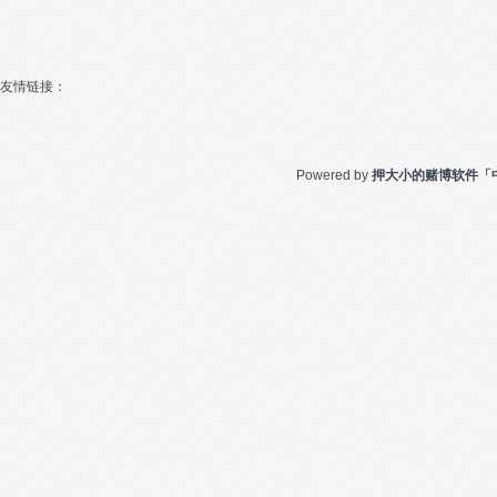
友情链接：
Powered by
押大小的赌博软件「