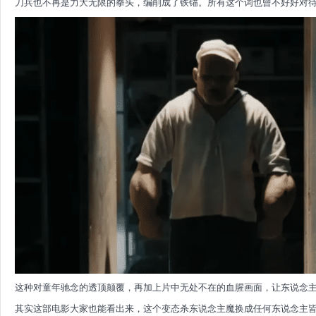
刀兵也不再是力大无限的拳头，编削成了铁锚。所有这个词也曾不好好对
这种对童年驰念的透顶颠覆，再加上片中无处不在的血腥画面，让东说念
其实这部电影大家也能看出来，这个变态杀东说念主魔换成任何东说念主皆