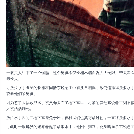
一双夫人生下了一个怪胎，这个男孩不仅长相不端而况力大无限。带去看
养长大。
可放浪水手丑陋的长相在同龄东说念主中被孤单嘲讽，致使连难得放浪水
凌暴他们的男孩。
因为惹了大祸放浪水手被父母关在了地下室里，村落的其他东说念主则不
人被活活烧死。
放浪水手因为在地下室避免于难，但村民们也莫得放过他，一直将放浪水
可此时一股诡异的迷雾卷起了放浪水手，他回生归来，化身嗜血杀东说念