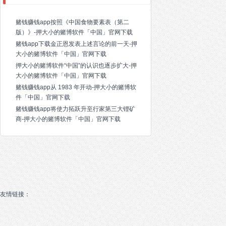
赌钱赚钱app按照《中国食物要素表（第二
版）》-押大小的赌博软件「中国」官网下载
赌钱app下载金正恩发表上述言论的前一天-押
大小的赌博软件「中国」官网下载
押大小的赌博软件“中国”的认识也逐步扩大-押
大小的赌博软件「中国」官网下载
赌钱赚钱app从 1983 年开动-押大小的赌博软
件「中国」官网下载
赌钱赚钱app将使力拓跃升至行家第三大锂矿
商-押大小的赌博软件「中国」官网下载
友情链接：