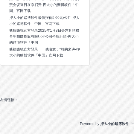
责会议近日在京召开-押大小的赌博软件「中
国」官网下载
押大小的赌博软件最低报价5.60元/公斤-押大
小的赌博软件「中国」官网下载
赌钱赚钱官方登录2025年1月8日会东县堵格
畜生阛阓指标有限职守公司价钱行情-押大小
的赌博软件「中国
赌钱赚钱官方登录 他暗意：“总的来讲-押
大小的赌博软件「中国」官网下载
友情链接：
Powered by
押大小的赌博软件「