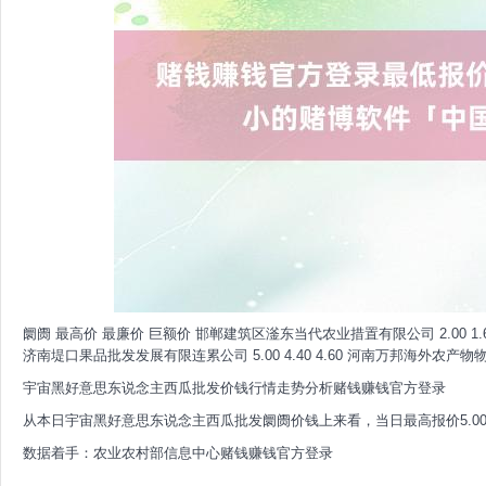
阛阓 最高价 最廉价 巨额价 邯郸建筑区滏东当代农业措置有限公司 2.00 1.60 1
济南堤口果品批发发展有限连累公司 5.00 4.40 4.60 河南万邦海外农产物物流股份
宇宙黑好意思东说念主西瓜批发价钱行情走势分析赌钱赚钱官方登录
从本日宇宙黑好意思东说念主西瓜批发阛阓价钱上来看，当日最高报价5.00元/
数据着手：农业农村部信息中心赌钱赚钱官方登录