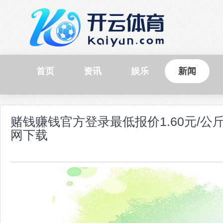
首页
资讯
娱乐
新闻
赌钱赚钱官方登录最低报价1.60元/公
网下载