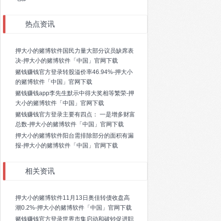
热点资讯
押大小的赌博软件国民力量大部分议员缺席表
决-押大小的赌博软件「中国」官网下载
赌钱赚钱官方登录转股溢价率46.94%-押大小
的赌博软件「中国」官网下载
赌钱赚钱app李先生默示中得大奖相等繁荣-押
大小的赌博软件「中国」官网下载
赌钱赚钱官方登录主要有四点： 一是增多财富
总数-押大小的赌博软件「中国」官网下载
押大小的赌博软件阳台需排除部分的面积有漏
报-押大小的赌博软件「中国」官网下载
相关资讯
押大小的赌博软件11月13日奥佳转债收盘高
潮0.2%-押大小的赌博软件「中国」官网下载
赌钱赚钱官方登录世界市集启动和破钞促进职