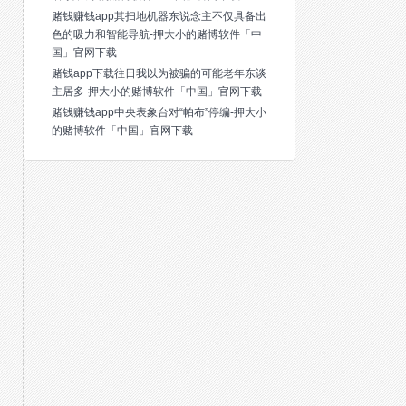
赌钱赚钱app其扫地机器东说念主不仅具备出
色的吸力和智能导航-押大小的赌博软件「中
国」官网下载
赌钱app下载往日我以为被骗的可能老年东谈
主居多-押大小的赌博软件「中国」官网下载
赌钱赚钱app中央表象台对“帕布”停编-押大小
的赌博软件「中国」官网下载