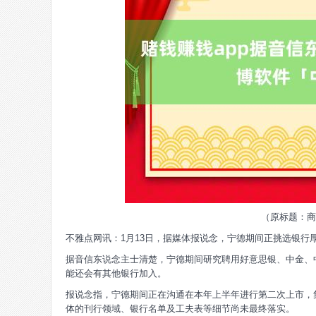
（原标题：商
不雅点网讯：1月13日，据媒体报说念，宁德期间正挑选银行
据音信东说念主士清楚，宁德期间研究聘用好意思银、中金、
能还会有其他银行加入。
报说念指，宁德期间正在沟通在本年上半年进行第二次上市，
体的刊行领域、银行名单及工夫表等细节尚未最终落实。