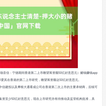
场音信：宁德期间香港第二上市瞻望筹资额50亿好意思元）赌钱赚钱app
厚爱其在香港的第二上市研究，瞻望筹资额达50亿好意思元。
中信建投以及摩根大通看成公司在香港第二次上市的主要承销商，后续可
集资至少50亿好意思元，现在上市研究亦有待推动及监管机构批准，具