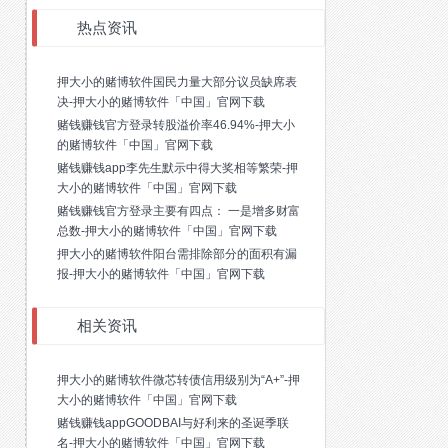
热点资讯
押大小的赌博软件国民力量大部分议员缺席表
决-押大小的赌博软件「中国」官网下载
赌钱赚钱官方登录转股溢价率46.94%-押大小
的赌博软件「中国」官网下载
赌钱赚钱app李先生默示中得大奖相等繁荣-押
大小的赌博软件「中国」官网下载
赌钱赚钱官方登录主要有四点： 一是增多财富
总数-押大小的赌博软件「中国」官网下载
押大小的赌博软件阳台需排除部分的面积有漏
报-押大小的赌博软件「中国」官网下载
相关资讯
押大小的赌博软件微芯转债信用级别为“A+”-押
大小的赌博软件「中国」官网下载
赌钱赚钱appGOODBAI与好利来的圣诞季联
名-押大小的赌博软件「中国」官网下载