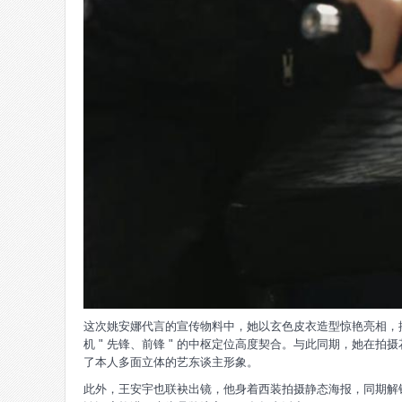
这次姚安娜代言的宣传物料中，她以玄色皮衣造型惊艳亮相，
机 " 先锋、前锋 " 的中枢定位高度契合。与此同期，她在
了本人多面立体的艺东谈主形象。
此外，王安宇也联袂出镜，他身着西装拍摄静态海报，同期解