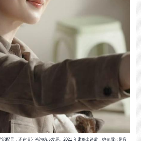
学识配景，还在演艺鸿沟稳步发展。2021 年肃穆出谈后，她先后涉足音