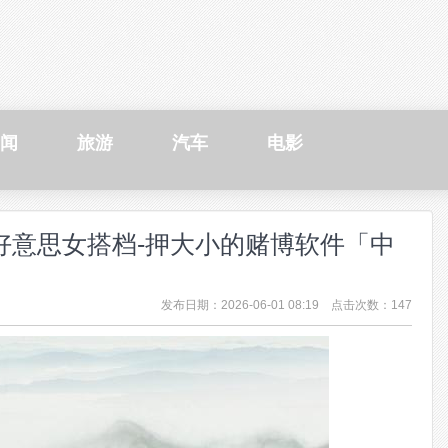
闻
旅游
汽车
电影
好意思女搭档-押大小的赌博软件「中
发布日期：2026-06-01 08:19 点击次数：147