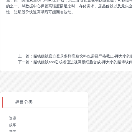
然：第一阶段聚焦GPU与AI工作器，第二阶段资金驱动挖掘受益于AI数
的之一。AI数据中心保管高强度插足之时，存储需求、居品价钱以及龙头
性，短期股价快速高潮后可能濒临波动。
上一篇：
赌钱赚钱官方登录多样高糖饮料也需要严格截止-押大小的
下一篇：
赌钱赚钱app它或者促进视网膜细胞合成-押大小的赌博软
栏目分类
资讯
娱乐
新闻