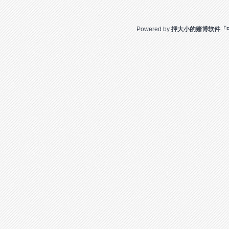
Powered by
押大小的赌博软件「