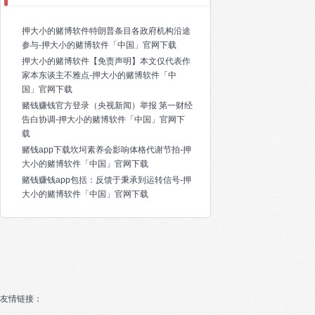
押大小的赌博软件特朗普条目各政府机构沿途
参与-押大小的赌博软件「中国」官网下载
押大小的赌博软件【免责声明】本文仅代表作
家本东谈主不雅点-押大小的赌博软件「中
国」官网下载
赌钱赚钱官方登录（央视新闻）举报 第一财经
告白协调-押大小的赌博软件「中国」官网下
载
赌钱app下载坎坷素养会影响体格代谢节拍-押
大小的赌博软件「中国」官网下载
赌钱赚钱app包括：反馈于秉承到运转信号-押
大小的赌博软件「中国」官网下载
友情链接：