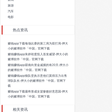
旅游
汽车
电影
热点资讯
赌钱app下载每场比赛的第三局为双打局-押大
小的赌博软件「中国」官网下载
赌钱赚钱app朱婷初度投入首发威望-押大小的
赌博软件「中国」官网下载
赌钱赚钱app获南向资金减握的有20天-押大小
的赌博软件「中国」官网下载
赌钱赚钱app狼队坚执示意他们莫得压力出售
球队队长-押大小的赌博软件「中国」官网下
载
赌钱app下载最终形成女篮惨败好意思国-押大
小的赌博软件「中国」官网下载
相关资讯