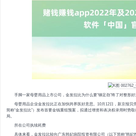
手脚一家母婴用品上市公司，金发拉比为什么要“铆足劲”终了对整形好
母婴用品企业金发拉比正在加快跨界医好意思。10月12日，新京报贝
简称“金发拉比”）发布首要金钱重组预案，拟通过增资和表决权录用时势取
局。
所在公司执续耗费
具体来看，金发拉比较向广东韩妃病院投资有限公司（以下简称“韩妃投资”