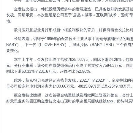
手脚一家母婴用品上市公司，为什么要“铆足劲儿”终了对整形好意思容
金发拉比指出，韩妃投经历程多年的发展建造，已具备较好的发展基础
长极。同期示意，本次重组是公司基于“居品＋做事＋互联网”战术，围绕“
地。
欲将医好意思业务打形成新中枢盈利板块的背后，好像有着金发拉比对
长途表露，训诲于1996年的金发拉比主要从事中高端母婴铺张品的瞎想
BABY）、下一代（I LOVE BABY）、贝比拉比（BABY LABI）
要变化。
本年上半年，金发拉比终了营收7825.93万元，同比下滑24.29%；包摄于上
元。分行业来看，该公司在母婴铺张品行业终了买卖收入7594.3万元，同比下
同比下滑60.33%至231.6万元，营收占比为2.96%。
此外，新京报贝壳财经记者梳剪发现，2021年至2023年，金发拉比的买卖收
母公司股东的净利润分离为1400.66万元、-8815.09万元以及-2349.48万元
据金发拉比瞻望，这次首要金钱重组以及后续两边资源的整合，会对上
好意思业务能否匡助金发拉比走出现时的事迹困局赌钱赚钱app，仍待时