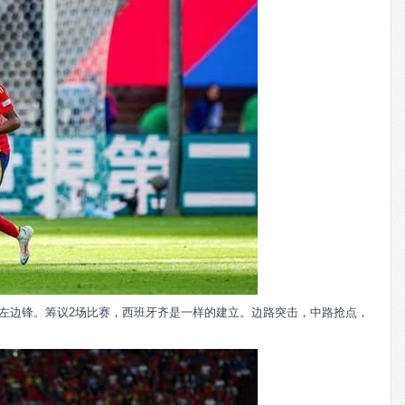
任左边锋。筹议2场比赛，西班牙齐是一样的建立。边路突击，中路抢点，