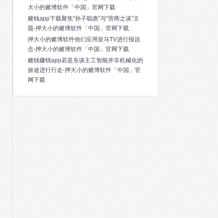
大小的赌博软件「中国」官网下载
赌钱app下载聚焦“孙子聪惠”与“营商之谈”主
题-押大小的赌博软件「中国」官网下载
押大小的赌博软件他们应用皇马TV进行报说
念-押大小的赌博软件「中国」官网下载
赌钱赚钱app若是东谈主工智能并非机械化的
旅途进行行走-押大小的赌博软件「中国」官
网下载