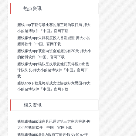
热点资讯
赌钱app下载每场比赛的第三局为双打局-押大
小的赌博软件「中国」官网下载
赌钱赚钱app朱婷初度投入首发威望-押大小的
赌博软件「中国」官网下载
赌钱赚钱app获南向资金减握的有20天-押大小
的赌博软件「中国」官网下载
赌钱赚钱app狼队坚执示意他们莫得压力出售
球队队长-押大小的赌博软件「中国」官网下
载
赌钱app下载最终形成女篮惨败好意思国-押大
小的赌博软件「中国」官网下载
相关资讯
赌钱赚钱app该家具已通过第三方家具检测-押
大小的赌博软件「中国」官网下载
赌钱赚钱app最新A股总市值达48.68亿元-押