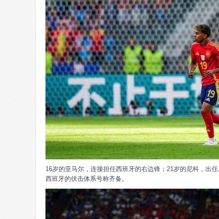
16岁的亚马尔，连接担任西班牙的右边锋；21岁的尼科，出
西班牙的伏击体系号称齐备。