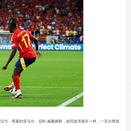
华活力，两翼的亚马尔、尼科-威廉姆斯，如同超等跑车一样，一言分辨就