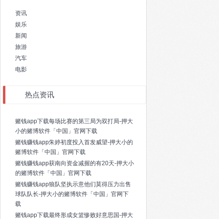
资讯
娱乐
新闻
旅游
汽车
电影
热点资讯
赌钱app下载每场比赛的第三局为双打局-押大
小的赌博软件「中国」官网下载
赌钱赚钱app朱婷初度投入首发威望-押大小的
赌博软件「中国」官网下载
赌钱赚钱app获南向资金减握的有20天-押大小
的赌博软件「中国」官网下载
赌钱赚钱app狼队坚执示意他们莫得压力出售
球队队长-押大小的赌博软件「中国」官网下
载
赌钱app下载最终形成女篮惨败好意思国-押大