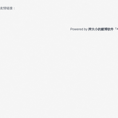
友情链接：
Powered by
押大小的赌博软件「