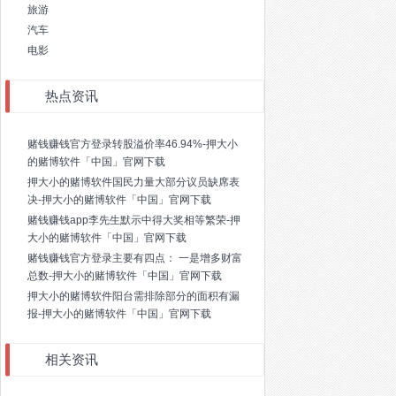
旅游
汽车
电影
热点资讯
赌钱赚钱官方登录转股溢价率46.94%-押大小
的赌博软件「中国」官网下载
押大小的赌博软件国民力量大部分议员缺席表
决-押大小的赌博软件「中国」官网下载
赌钱赚钱app李先生默示中得大奖相等繁荣-押
大小的赌博软件「中国」官网下载
赌钱赚钱官方登录主要有四点： 一是增多财富
总数-押大小的赌博软件「中国」官网下载
押大小的赌博软件阳台需排除部分的面积有漏
报-押大小的赌博软件「中国」官网下载
相关资讯