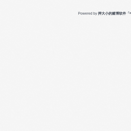
Powered by
押大小的赌博软件「