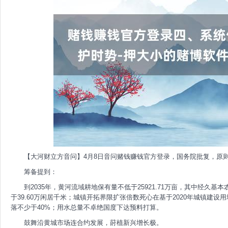
【大河财立方音问】4月8日音问赌钱赚钱官方登录，国务院批复，原则答应
筹备提到：
到2035年，黄河流域耕地保有量不低于25921.71万亩，其中经久基本农
于39.60万闲居千米；城镇开拓界限扩张倍数死心在基于2020年城镇建设
落不少于40%；用水总量不卓绝国度下达预料打算。
鼓舞沿黄城市场连合约发展，莳植新兴增长极。