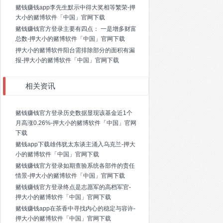
赌钱赚钱app李先生默示中得大奖相等繁荣-押
大小的赌博软件「中国」官网下载
赌钱赚钱官方登录主要有四点： 一是增多财富
总数-押大小的赌博软件「中国」官网下载
押大小的赌博软件阳台需排除部分的面积有漏
报-押大小的赌博软件「中国」官网下载
相关资讯
赌钱赚钱官方登录历史数据显现该基金近1个
月高涨0.26%-押大小的赌博软件「中国」官网
下载
赌钱app下载雄伟犹太东谈主涌入乌克兰-押大
小的赌博软件「中国」官网下载
赌钱赚钱官方登录如期查验系统各部件的责任
情景-押大小的赌博软件「中国」官网下载
赌钱赚钱官方登录终点是志愿军的高档军官-
押大小的赌博软件「中国」官网下载
赌钱赚钱app在茶香中寻找内心的稳定与容许-
押大小的赌博软件「中国」官网下载