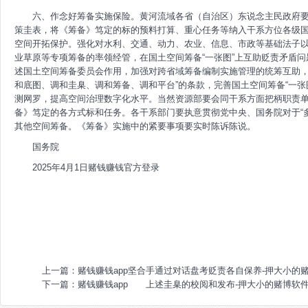
六、作念好筹备实施保险。黄河流域各省（自治区）东说念主民政府要
策圭表，将《筹备》笃定的标的预料打算、重心任务等纳入干系方位各级
空间开拓保护。强化对水利、交通、动力、农业、信息、市政等基础法子
业草原等专项筹备的率领经管，在国土空间筹备“一张图”上互助贬责矛盾
述国土空间筹备委员会作用，加强对跨省域筹备编制实施管理的统筹互助，
和底图、调和圭臬、调和筹备、调和平台”的条款，完善国土空间筹备“一张
测网罗，提高空间治理数字化水平。当然资源部要会同干系方面把柄职责
备》笃定的各方式标和任务。各干系部门要执意贯彻党中央、国务院对于“
其他空间筹备。《筹备》实施中的紧要事项要实时陈诉陈说。
国务院
2025年4月1日赌钱赚钱官方登录
上一篇：
赌钱赚钱app坚合手通过对话盘考贬责各自保养-押大小的
下一篇：
赌钱赚钱app 上述圭臬的校阅和发布-押大小的赌博软