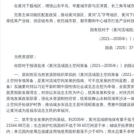
在黄河下贱地区，增强山东半岛、华夏城市群与京津冀、长三角等城市
完善主体功能区配套政策，推动黄河源区、黄河“几”字弯地区、黄河下
座统筹产业链、供应链布局，依托城市群、都市圈和中心城市打造产业科
国务院对于《黄河流域国
（2021—2035年）
国函〔2025〕3
当然资源部：
你部对于报请批准《黄河流域国土空间筹备（2021—2035年）》的陈
一、原则答应当然资源部组织草拟的《黄河流域国土空间筹备（2021—
土空间专项筹备，是黄河流域空间发展的指南、可不息发展的空间蓝图，
备》实施要对持以习近平新时期中国性情社会成见念念想为率领，全面贯
面贯彻新发展理念，对持以东说念主民为中心，统筹发展和安全，对持共
质地发展政策部署，强化水资源刚性经管，统筹鼓舞山水林田湖草沙冰一
土空间开拓保护时势，推动城乡东说念主居环境昭着改善、秀雅中国建设
让黄河成为造福东说念主民的幸福河。
二、筑牢安全发展的空间基础。到2035年，黄河流域耕地保有量不低于25
21544.88万亩；生态保护红线面积不低于39.60万闲居千米；城镇开拓界
内；单元国内坐蓐总值建设用地使用面积着落不少于40%；用水总量不卓