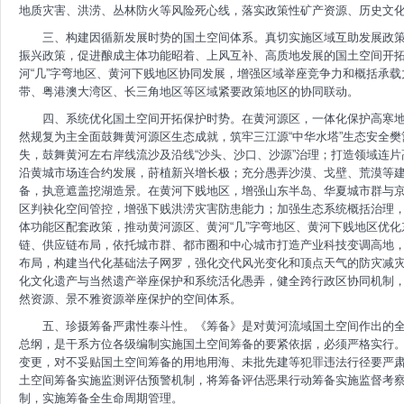
地质灾害、洪涝、丛林防火等风险死心线，落实政策性矿产资源、历史文
三、构建因循新发展时势的国土空间体系。真切实施区域互助发展政策
振兴政策，促进酿成主体功能昭着、上风互补、高质地发展的国土空间开
河“几”字弯地区、黄河下贱地区协同发展，增强区域举座竞争力和概括承载
带、粤港澳大湾区、长三角地区等区域紧要政策地区的协同联动。
四、系统优化国土空间开拓保护时势。在黄河源区，一体化保护高寒地
然规复为主全面鼓舞黄河源区生态成就，筑牢三江源“中华水塔”生态安全樊
失，鼓舞黄河左右岸线流沙及沿线“沙头、沙口、沙源”治理；打造领域连
沿黄城市场连合约发展，莳植新兴增长极；充分愚弄沙漠、戈壁、荒漠等
备，执意遮盖挖湖造景。在黄河下贱地区，增强山东半岛、华夏城市群与
区判袂化空间管控，增强下贱洪涝灾害防患能力；加强生态系统概括治理
体功能区配套政策，推动黄河源区、黄河“几”字弯地区、黄河下贱地区优
链、供应链布局，依托城市群、都市圈和中心城市打造产业科技变调高地
布局，构建当代化基础法子网罗，强化交代风光变化和顶点天气的防灾减
化文化遗产与当然遗产举座保护和系统活化愚弄，健全跨行政区协同机制
然资源、景不雅资源举座保护的空间体系。
五、珍摄筹备严肃性泰斗性。《筹备》是对黄河流域国土空间作出的全
总纲，是干系方位各级编制实施国土空间筹备的要紧依据，必须严格实行
变更，对不妥贴国土空间筹备的用地用海、未批先建等犯罪违法行径要严
土空间筹备实施监测评估预警机制，将筹备评估恶果行动筹备实施监督考
制，实施筹备全生命周期管理。